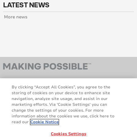
LATEST NEWS
More news
By clicking “Accept All Cookies”, you agree to the
storing of cookies on your device to enhance site
navigation, analyze site usage, and assist in our
marketing efforts. Via 'Cookie Settings' you can
change the settings of your cookies. For more
AveryDennison.com
Sitemap
information about the cookies we use, click here to
Sobre nosotros
Avisos legales y de
read our
Cookie Notice
privacidad
Política de cookies
Responsabilidad legal
Cookies Settings