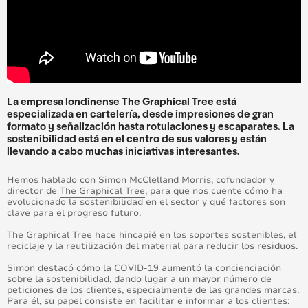
La empresa londinense The Graphical Tree está
especializada en cartelería, desde impresiones de gran
formato y señalización hasta rotulaciones y escaparates. La
sostenibilidad está en el centro de sus valores y están
llevando a cabo muchas iniciativas interesantes.
Hemos hablado con Simon McClelland Morris, cofundador y
director de
The Graphical Tree
, para que nos cuente cómo ha
evolucionado la sostenibilidad en el sector y qué factores son
clave para el progreso futuro.
The Graphical Tree hace hincapié en los soportes sostenibles, el
reciclaje y la reutilización del material para reducir los residuos.
Simon destacó cómo la COVID-19 aumentó la concienciación
sobre la sostenibilidad, dando lugar a un mayor número de
peticiones de los clientes, especialmente de las grandes marcas.
Para él, su papel consiste en facilitar e informar a los clientes: