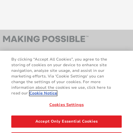
By clicking “Accept All Cookies”, you agree to the
storing of cookies on your device to enhance site
navigation, analyze site usage, and assist in our
marketing efforts. Via 'Cookie Settings' you can
AveryDennison.com
Sitemap
change the settings of your cookies. For more
information about the cookies we use, click here to
Sobre nosotros
Avisos legales y de
read our
Cookie Notice
privacidad
Política de cookies
Responsabilidad legal
Cookies Settings
Declaración sobre el RGPD
Accept Only Essential Cookies
Compartir