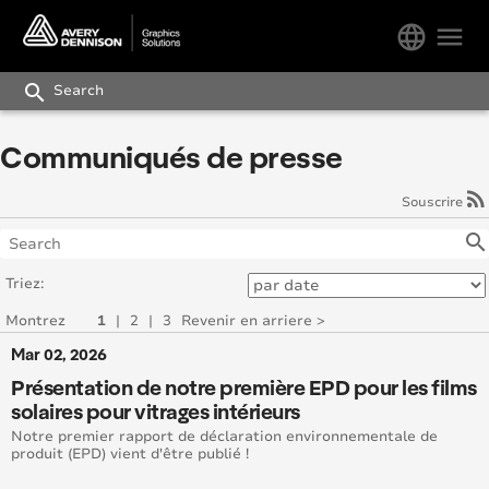
language
menu
search
Communiqués de presse
rss_feed
Souscrire
search
Triez:
Montrez
1
|
2
|
3
Revenir en arriere >
Mar 02, 2026
Présentation de notre première EPD pour les films
solaires pour vitrages intérieurs
Notre premier rapport de déclaration environnementale de
produit (EPD) vient d'être publié !