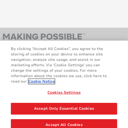
By clicking “Accept All Cookies”, you agree to the
storing of cookies on your device to enhance site
navigation, analyze site usage, and assist in our
marketing efforts. Via 'Cookie Settings' you can
change the settings of your cookies. For more
information about the cookies we use, click here to
AveryDennison.com
À Propos
read our
Cookie Notice
Mentions légales et de
Politique en matière de
confidentialité
Cookies
Cookies Settings
Décharge de responsabilité
Déclaration relative au RGPD
Accept Only Essential Cookies
Partager
Accept All Cookies
© 2026 Avery Dennison Corporation. Tous les droits sont réservés.