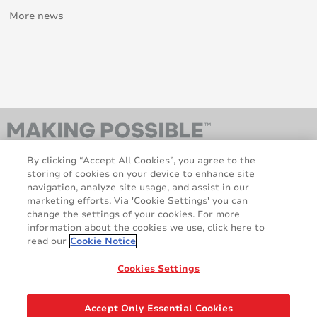
More news
By clicking “Accept All Cookies”, you agree to the
storing of cookies on your device to enhance site
navigation, analyze site usage, and assist in our
marketing efforts. Via 'Cookie Settings' you can
change the settings of your cookies. For more
information about the cookies we use, click here to
AveryDennison.com
À Propos
read our
Cookie Notice
Mentions légales et de
Politique en matière de
confidentialité
Cookies
Cookies Settings
Décharge de responsabilité
Déclaration relative au RGPD
Accept Only Essential Cookies