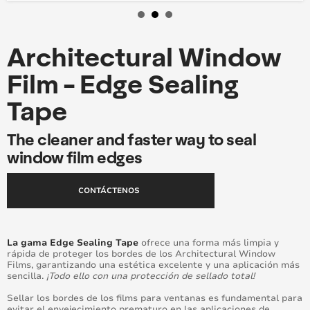
Architectural Window
Film - Edge Sealing
Tape
The cleaner and faster way to seal
window film edges
CONTÁCTENOS
La gama Edge Sealing Tape
ofrece una forma más limpia y
rápida de proteger los bordes de los Architectural Window
Films, garantizando una estética excelente y una aplicación más
sencilla.
¡Todo ello con una protección de sellado total!
Sellar los bordes de los films para ventanas es fundamental para
evitar el envejecimiento prematuro en las aplicaciones de