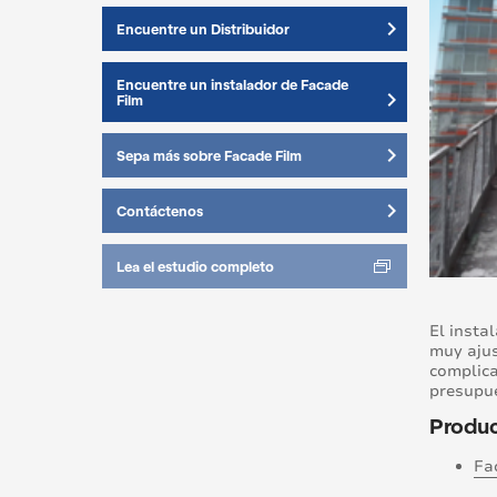
keyboard_arrow_right
Encuentre un Distribuidor
Encuentre un instalador de Facade
keyboard_arrow_right
Film
keyboard_arrow_right
Sepa más sobre Facade Film
keyboard_arrow_right
Contáctenos
Lea el estudio completo
El insta
muy ajus
complica
presupue
Product
Fa