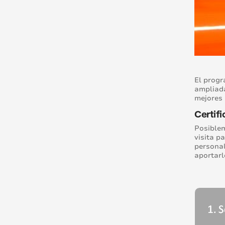
El progr
ampliada
mejores 
Certifi
Posiblem
visita p
personal
aportarl