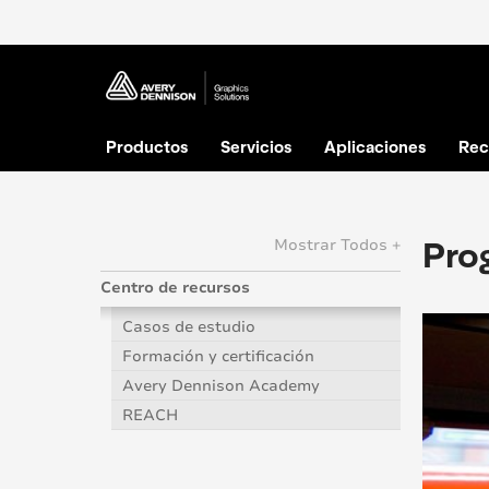
Productos
Servicios
Aplicaciones
Rec
Pro
Mostrar Todos +
Centro de recursos
Casos de estudio
Formación y certificación
Avery Dennison Academy
REACH