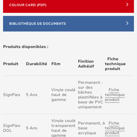
COLOUR CARD (PDF)
BIBLIOTHÈQUE DE DOCUMENTS
Produits disponibles :
Fiche
Finition
Produit
Durabilité
Film
technique
Adhésif
produit
Permanent :
sur des
Vinyle coulé
Fiche
bâches
SignFlex
5 Ans
haut
de
technique
plastifiées à
gamme
produit
base de PVC
uniquement
Vinyle coulé
Permanent, à
Fiche
SignFlex
transparent
5 Ans
base
technique
DOL
haut de
acrylique
produit
gamme