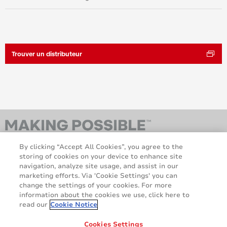
Trouver un distributeur
By clicking “Accept All Cookies”, you agree to the
storing of cookies on your device to enhance site
navigation, analyze site usage, and assist in our
marketing efforts. Via 'Cookie Settings' you can
change the settings of your cookies. For more
information about the cookies we use, click here to
AveryDennison.com
À Propos
read our
Cookie Notice
Mentions légales et de
Politique en matière de
confidentialité
Cookies
Cookies Settings