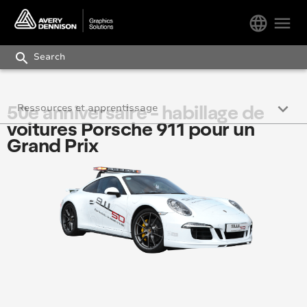
language
menu
search
keyboard_arrow_down
50e anniversaire - habillage de
Ressources et apprentissage
voitures Porsche 911 pour un
Études de cas
Grand Prix
Formation et certification
Avery Graphics Academy
REACH