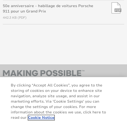
50e anniversaire - habillage de voitures Porsche
911 pour un Grand Prix
442.3 KB (PDF)
By clicking “Accept All Cookies”, you agree to the
storing of cookies on your device to enhance site
navigation, analyze site usage, and assist in our
marketing efforts. Via 'Cookie Settings' you can
change the settings of your cookies. For more
information about the cookies we use, click here to
AveryDennison.com
À Propos
read our
Cookie Notice
Mentions légales et de
Politique en matière de