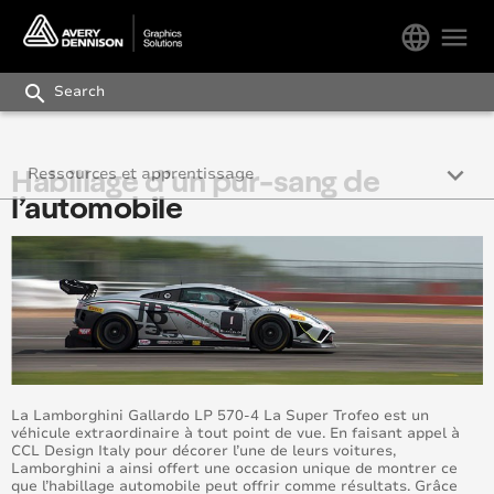
language
menu
search
keyboard_arrow_down
Habillage d’un pur-sang de
Ressources et apprentissage
l’automobile
Études de cas
Formation et certification
Avery Graphics Academy
REACH
La Lamborghini Gallardo LP 570-4 La Super Trofeo est un
véhicule extraordinaire à tout point de vue. En faisant appel à
CCL Design Italy pour décorer l’une de leurs voitures,
Lamborghini a ainsi offert une occasion unique de montrer ce
que l’habillage automobile peut offrir comme résultats. Grâce