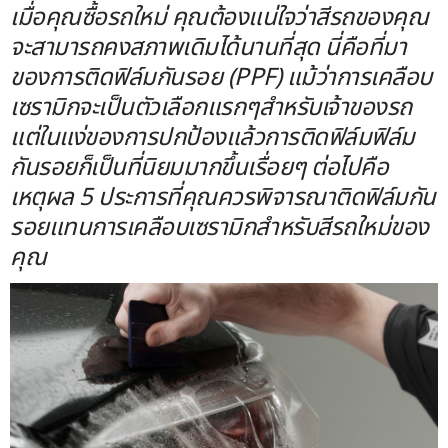
การเคลือบเซรา
เมื่อคุณซื้อรถใหม่ คุณต้องแน่ใจว่าสีรถของคุณ
มิก
จะสามารถคงสภาพเดิมได้นานที่สุด นี่คือที่มา
ของการติดฟิล์มกันรอย (PPF) แม้ว่าการเคลือบ
เซรามิกจะเป็นตัวเลือกแรกๆสำหรับเจ้าของรถ
แต่ในแง่ของการปกป้องแล้วการติดฟิล์มฟิล์ม
กันรอยก็เป็นที่นิยมมากขึ้นเรื่อยๆ ต่อไปคือ
เหตุผล 5 ประการที่คุณควรพิจารณาติดฟิล์มกัน
รอยแทนการเคลือบเซรามิกสำหรับสีรถใหม่ของ
คุณ