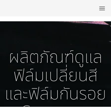
menu
ผลิตภัณฑ์ดูแล
ฟิล์มเปลี่ยนสี
และฟิล์มกันรอย