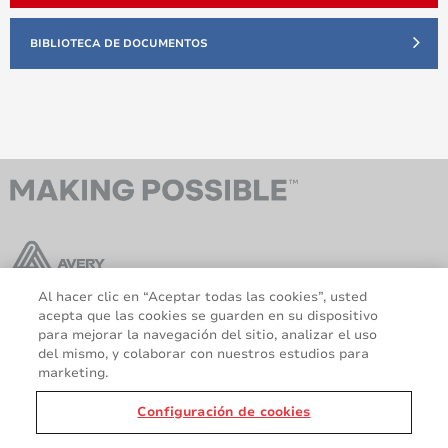
BIBLIOTECA DE DOCUMENTOS
Al hacer clic en “Aceptar todas las cookies”, usted
acepta que las cookies se guarden en su dispositivo
AveryDennison.com
Sitemap
para mejorar la navegación del sitio, analizar el uso
del mismo, y colaborar con nuestros estudios para
Sobre nosotros
Avisos legales y de
marketing.
privacidad
Política de cookies
Responsabilidad legal
Configuración de cookies
Declaración sobre el RGPD