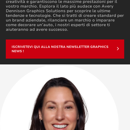
creatività e garantiscono le massime prestazioni per il
vostro marchio. Esplora il lato più audace con Avery
Dennison Graphics Solutions per scoprire le ultime
tendenze e tecnologie. Che si tratti di creare standard per
un brand aziendale, rilanciare un marchio o imparare
come decorare un’auto, i nostri esperti di settore ti
aiuteranno ad avere successo.
ISCRIVETEVI QUI ALLA NOSTRA NEWSLETTER GRAPHICS
NEWS !