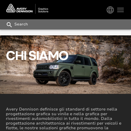
language
menu
search
CHI SIAMO
Avery Dennison definisce gli standard di settore nella
progettazione grafica su vinile e nella grafica per
rivestimenti automobilistici in tutto il mondo. Dalla
progettazione architettonica ai rivestimenti per veicoli e
flotte, le nostre soluzioni grafiche promuovono la