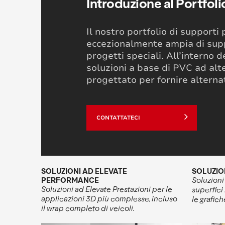
Introduzione al Portfoli
Il nostro portfolio di support
eccezionalmente ampia di suppor
progetti speciali. All’interno 
soluzioni a base di PVC ad alte
progettato per fornire alternat
CONTATTATECI
SOLUZIONI AD ELEVATE
SOLUZIO
PERFORMANCE
Soluzioni
Soluzioni ad Elevate Prestazioni per le
superfici
applicazioni 3D più
complesse, incluso
le grafich
il wrap completo di veicoli.