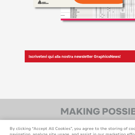
Iscrivetevi qui alla nostra newsletter GraphicsNews!
By clicking “Accept All Cookies”, you agree to the storing of co
navigation, analyze site usage, and assist in our marketing effo