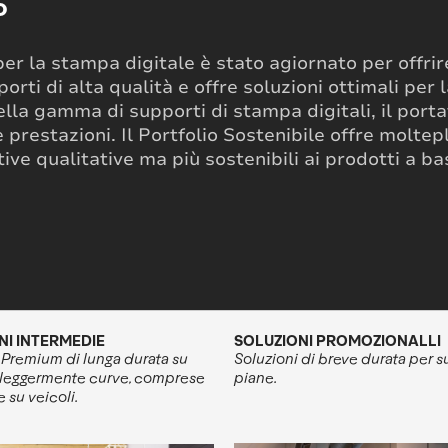
o
i per la stampa digitale è stato agiornato per off
ti di alta qualità e offre soluzioni ottimali per l
della gamma di supporti di stampa digitali, il porta
 prestazioni. Il Portfolio Sostenibile offre moltepl
ive qualitative ma più sostenibili ai prodotti a ba
NI INTERMEDIE
SOLUZIONI PROMOZIONALLI
 Premium di lunga durata su
Soluzioni di breve durata per s
 leggermente curve, comprese
piane.
e su veicoli.