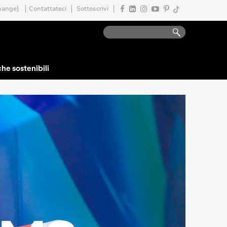
hange]
Contattateci
Sottoscrivi
che sostenibili