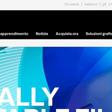
Chi siamo
Italiano [
C
e apprendimento
Notizie
Acquista ora
Soluzioni grafi
TALLY