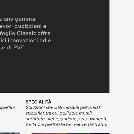
rire una gamma
avori quotidiani e
foglio Classic offre
ici innovazioni ed è
se di PVC.
SPECIALITÀ
uperfici
Soluzioni speciali versatili per utilizzi
specifici, tra cui pellicole murali
architettoniche, grafiche per pavimenti,
pellicole perforate per vetri e tanti altri.