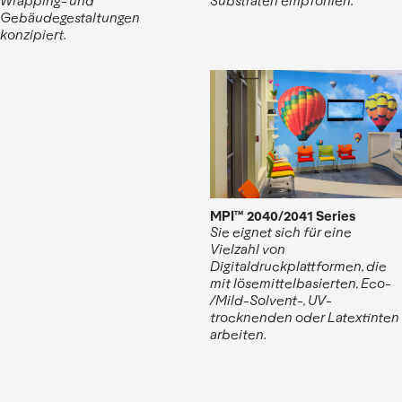
Substraten empfohlen.
Wrapping- und
Gebäudegestaltungen
konzipiert.
MPI™ 2040/2041 Series
Sie eignet sich für eine
Vielzahl von
Digitaldruckplattformen, die
mit lösemittelbasierten, Eco-
/Mild-Solvent-, UV-
trocknenden oder Latextinten
arbeiten.