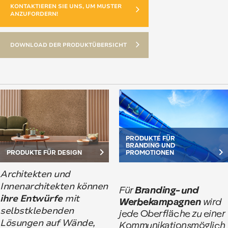
KONTAKTIEREN SIE UNS, UM MUSTER
ANZUFORDERN!
DOWNLOAD DER PRODUKTÜBERSICHT
PRODUKTE FÜR
BRANDING UND
keyboard_arrow_right
keyboard_arrow_right
PRODUKTE FÜR DESIGN
PROMOTIONEN
Architekten und
Innenarchitekten können
Für
Branding- und
ihre Entwürfe
mit
Werbekampagnen
wird
selbstklebenden
jede Oberfläche zu einer
Lösungen auf Wände,
Kommunikationsmöglich