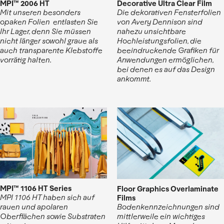
MPI™ 2006 HT
Decorative Ultra Clear Film
Mit unseren besonders
Die dekorativen Fensterfolien
opaken Folien entlasten Sie
von Avery Dennison sind
Ihr Lager, denn Sie müssen
nahezu unsichtbare
nicht länger sowohl graue als
Hochleistungsfolien, die
auch transparente Klebstoffe
beeindruckende Grafiken für
vorrätig halten.
Anwendungen ermöglichen,
bei denen es auf das Design
ankommt.
MPI™ 1106 HT Series
Floor Graphics Overlaminate
Films
MPI 1106 HT haben sich auf
Bodenkennzeichnungen sind
rauen und apolaren
mittlerweile ein wichtiges
Oberflächen sowie Substraten