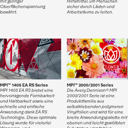
Hilfsmittel, um Menschen
mit geringer
sicher durch Läden und
Oberflächenspannung
Arbeitsräume zu leiten.
bewährt.
MPI™ 2000/2001 Series
MPI™ 1405 EA RS Series
Die Avery Dennison® MPI
MPI 1405 EA RS bietet eine
2000/2001 Serie ist eine
hervorragende Formbarkeit
Produktfamilie aus
und Haltbarkeit sowie eine
selbstklebenden polymeren
schnelle und einfache
Vinylfolien und wird für eine
Anwendung dank EA RS
breite Anwendungspalette mit
Technologie. Diese optimale
ebenen und leicht gewölbten
Lösung wurde für vielerlei