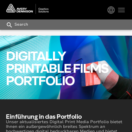
language
menu
search
DIGITALLY
PRINTABLE FILMS
PORTFOLIO
Einführung in das Portfolio
Unser aktualisiertes Digital Print Media Portfolio bietet
Ihnen ein außergewöhnlich breites Spektrum an
hochwertigen digital bedruckbaren Medien und bietet