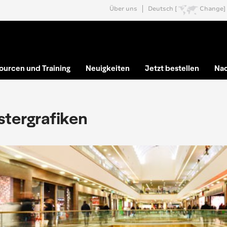
Über uns
Deutsch [
Change]
ourcen und Training
Neuigkeiten
Jetzt bestellen
Nac
stergrafiken