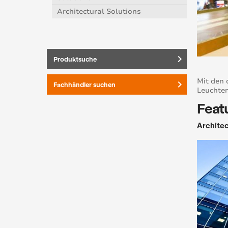
Architectural Solutions
keyboard_arrow_right
Produktsuche
Mit den 
keyboard_arrow_right
Fachhändler suchen
Leuchten
Feat
Architec