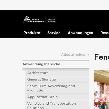
Produkte
Service
Anwendungen
Ress
Fen
Alles anzeigen +
Anwendungsbereiche
Architecture
General Signage
Short-Term Advertising and
Promotion
Application Tools
Vehicles and Transportation
Solutions