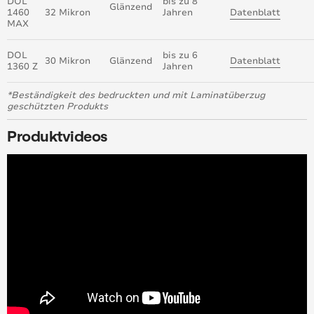
DOL
bis zu 8
Glänzend
1460
32 Mikron
Jahren
Datenblatt
MAX
DOL
bis zu 6
30 Mikron
Glänzend
Datenblatt
1360 Z
Jahren
*Beständigkeit des bedruckten und mit Laminatüberzug
geschützten Produkts
Produktvideos