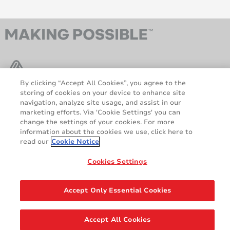
By clicking “Accept All Cookies”, you agree to the
storing of cookies on your device to enhance site
navigation, analyze site usage, and assist in our
AveryDennison.com
Über uns
marketing efforts. Via 'Cookie Settings' you can
Rechtliche und
Cookie-Richtlinie
change the settings of your cookies. For more
information about the cookies we use, click here to
Datenschutzhinweise
Haftungsausschluss
read our
Cookie Notice
DSGVO-Erklärung
Cookies Settings
Teilen
Accept Only Essential Cookies
© 2026 Avery Dennison Corporation. Alle Rechte vorbehalten.
Accept All Cookies