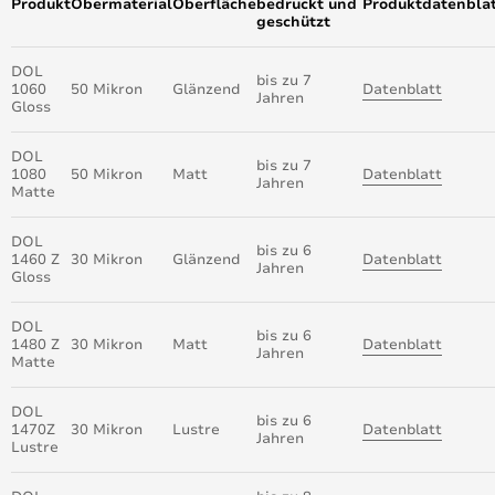
Produkt
Obermaterial
Oberfläche
bedruckt und
Produktdatenbla
geschützt
DOL
bis zu 7
1060
50 Mikron
Glänzend
Datenblatt
Jahren
Gloss
DOL
bis zu 7
1080
50 Mikron
Matt
Datenblatt
Jahren
Matte
DOL
bis zu 6
1460 Z
30 Mikron
Glänzend
Datenblatt
Jahren
Gloss
DOL
bis zu 6
1480 Z
30 Mikron
Matt
Datenblatt
Jahren
Matte
DOL
bis zu 6
1470Z
30 Mikron
Lustre
Datenblatt
Jahren
Lustre