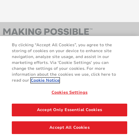
By clicking “Accept All Cookies”, you agree to the
storing of cookies on your device to enhance site
navigation, analyze site usage, and assist in our
marketing efforts. Via 'Cookie Settings' you can
change the settings of your cookies. For more
information about the cookies we use, click here to
AveryDennison.com
Über uns
read our
Cookie Notice
Rechtliche und
Cookie-Richtlinie
Datenschutzhinweise
Haftungsausschluss
Cookies Settings
DSGVO-Erklärung
Accept Only Essential Cookies
Teilen
Accept All Cookies
© 2026 Avery Dennison Corporation. Alle Rechte vorbehalten.