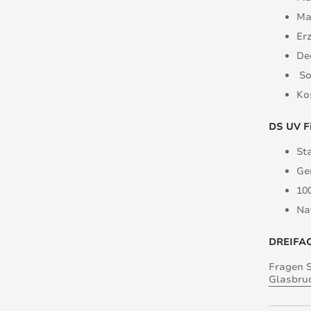
Ma
Er
De
So
Ko
DS UV Fi
St
Ge
10
Na
DREIFA
Fragen 
Glasbru