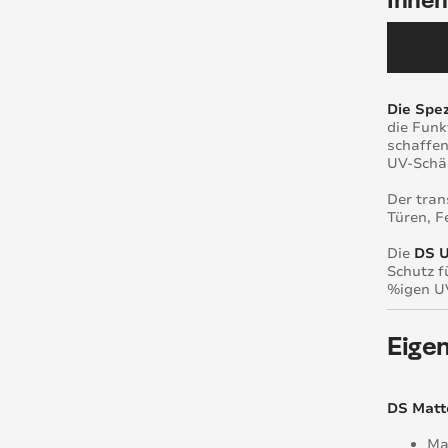
Die Spez
die Funk
schaffen
UV-Schäd
Der tran
Türen, F
Die
DS UV
Schutz f
%igen U
Eigen
DS Matte
Ma