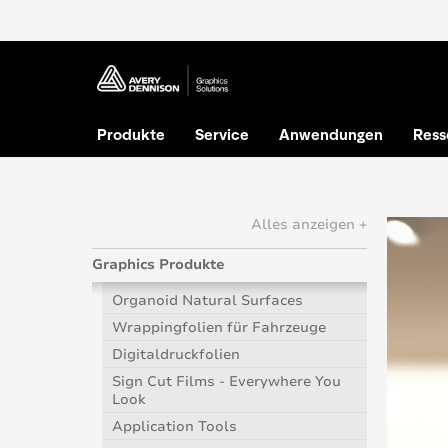
Produkte
Service
Anwendungen
Ress
Alles anzeigen +
Graphics Produkte
Organoid Natural Surfaces
Wrappingfolien für Fahrzeuge
Digitaldruckfolien
Sign Cut Films - Everywhere You
Look
Application Tools