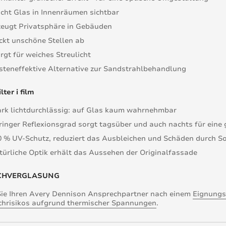
cht Glas in Innenräumen sichtbar
zeugt Privatsphäre in Gebäuden
ckt unschöne Stellen ab
rgt für weiches Streulicht
steneffektive Alternative zur Sandstrahlbehandlung
lter i film
ark lichtdurchlässig: auf Glas kaum wahrnehmbar
ringer Reflexionsgrad sorgt tagsüber und auch nachts für eine 
0 % UV-Schutz, reduziert das Ausbleichen und Schäden durch S
türliche Optik erhält das Aussehen der Originalfassade
CHVERGLASUNG
Sie Ihren Avery Dennison Ansprechpartner nach einem
Eignungs
chrisikos aufgrund thermischer Spannungen
.