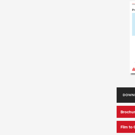
DOWNL
Brochur
Film to 