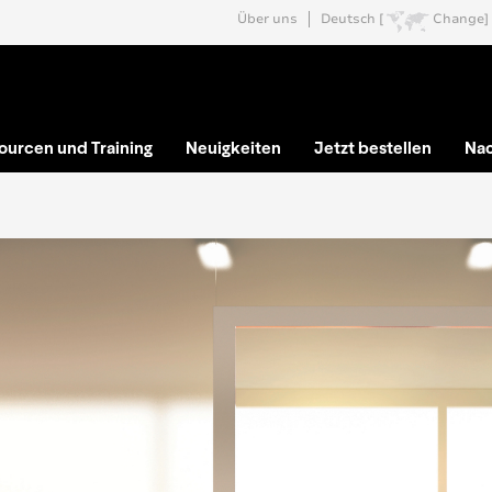
Über uns
Deutsch [
Change]
ourcen und Training
Neuigkeiten
Jetzt bestellen
Nac