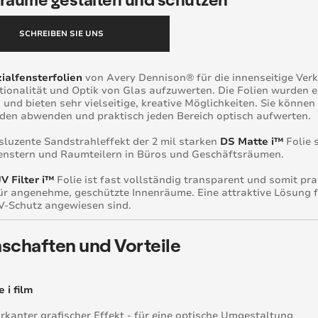
SCHREIBEN SIE UNS
ialfensterfolien
von Avery Dennison®️ für die innenseitige Ver
tionalität und Optik von Glas aufzuwerten. Die Folien wurden 
 und bieten sehr vielseitige, kreative Möglichkeiten. Sie könn
en abwenden und praktisch jeden Bereich optisch aufwerten.
sluzente Sandstrahleffekt der 2 mil starken
DS Matte i™
Folie 
enstern und Raumteilern in Büros und Geschäftsräumen.
 Filter i™
Folie ist fast vollständig transparent und somit pra
ür angenehme, geschützte Innenräume. Eine attraktive Lösung 
V-Schutz angewiesen sind.
schaften und Vorteile
 i film
rkanter grafischer Effekt - für eine optische Umgestaltung