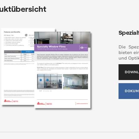
uktübersicht
Spezial
Die Spez
bieten ei
und Opti
DOWNLO
DOKUME