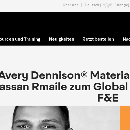
Über uns
Deutsch [
Change]
ourcen und Training
Neuigkeiten
Jetzt bestellen
Nac
Avery Dennison® Materia
assan Rmaile zum Global 
F&E