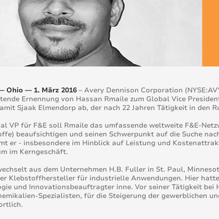
— Ohio — 1. März 2016
– Avery Dennison Corporation (NYSE:AVY)
etende Ernennung von Hassan Rmaile zum Global Vice President
damit Sjaak Elmendorp ab, der nach 22 Jahren Tätigkeit in den 
al VP für F&E soll Rmaile das umfassende weltweite F&E-Netz
ffe) beaufsichtigen und seinen Schwerpunkt auf die Suche nach
t er - insbesondere im Hinblick auf Leistung und Kostenattrakt
m im Kerngeschäft.
echselt aus dem Unternehmen H.B. Fuller in St. Paul, Minnesota
er Klebstoffhersteller für industrielle Anwendungen. Hier hatte
gie und Innovationsbeauftragter inne. Vor seiner Tätigkeit bei 
emikalien-Spezialisten, für die Steigerung der gewerblichen 
rtlich.