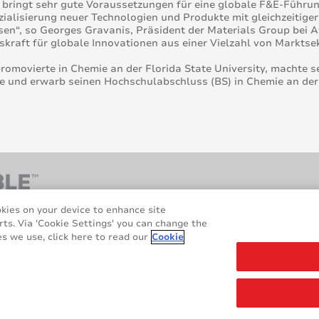
bringt sehr gute Voraussetzungen für eine globale F&E-Führung
alisierung neuer Technologien und Produkte mit gleichzeitige
en“, so Georges Gravanis, Präsident der Materials Group bei A
kraft für globale Innovationen aus einer Vielzahl von Marktse
romovierte in Chemie an der Florida State University, machte se
 und erwarb seinen Hochschulabschluss (BS) in Chemie an der A
okies on your device to enhance site
rts. Via 'Cookie Settings' you can change the
s we use, click here to read our
Cookie
echte vorbehalten.
uns
Rechtliche und Datenschutzhinweise
Cookie-Richtlinie
Ha