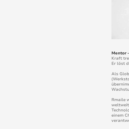
Mentor 
Kraft tr
Er löst 
Als Glob
(Werksto
übernimm
Wachstu
Rmaile w
weltweit
Technolo
einem Ch
verantwo