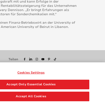
skraft mit und kann Erfolge in der
r Rentabilitätssteigerung für das Unternehmen
very Dennison. „Er bringt Erfahrungen als
ktoren für Sonderchemikalien mit.“
inen Finanz-Betriebswirt an der University of
merican University of Beirut in Libanon.
Teilen
Cookies Settings
Accept Only Essential Cookies
Accept All Cookies
ftungsausschluss
DSGVO-Erklärung