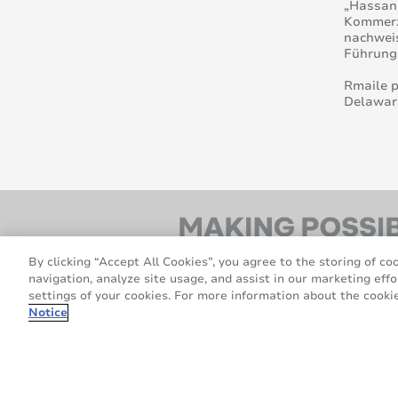
„Hassan 
Kommerzi
nachweis
Führungs
Rmaile p
Delaware
By clicking “Accept All Cookies”, you agree to the storing of co
navigation, analyze site usage, and assist in our marketing effo
settings of your cookies. For more information about the cookie
Notice
© 2026 Avery Dennison Corporation. Alle R
AveryDennison.com
Über 