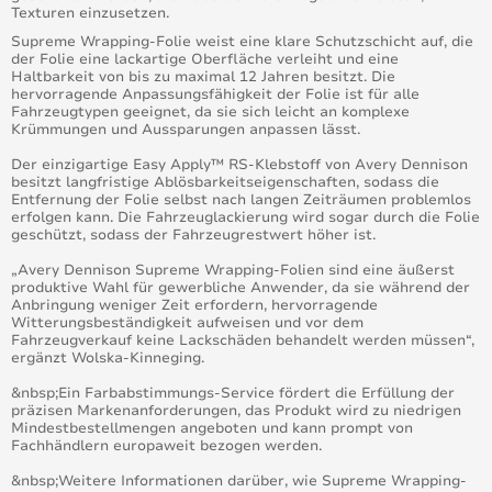
Texturen einzusetzen.
Supreme Wrapping-Folie weist eine klare Schutzschicht auf, die
der Folie eine lackartige Oberfläche verleiht und eine
Haltbarkeit von bis zu maximal 12 Jahren besitzt. Die
hervorragende Anpassungsfähigkeit der Folie ist für alle
Fahrzeugtypen geeignet, da sie sich leicht an komplexe
Krümmungen und Aussparungen anpassen lässt.
Der einzigartige Easy Apply™ RS-Klebstoff von Avery Dennison
besitzt langfristige Ablösbarkeitseigenschaften, sodass die
Entfernung der Folie selbst nach langen Zeiträumen problemlos
erfolgen kann. Die Fahrzeuglackierung wird sogar durch die Folie
geschützt, sodass der Fahrzeugrestwert höher ist.
„Avery Dennison Supreme Wrapping-Folien sind eine äußerst
produktive Wahl für gewerbliche Anwender, da sie während der
Anbringung weniger Zeit erfordern, hervorragende
Witterungsbeständigkeit aufweisen und vor dem
Fahrzeugverkauf keine Lackschäden behandelt werden müssen“,
ergänzt Wolska-Kinneging.
&nbsp;Ein Farbabstimmungs-Service fördert die Erfüllung der
präzisen Markenanforderungen, das Produkt wird zu niedrigen
Mindestbestellmengen angeboten und kann prompt von
Fachhändlern europaweit bezogen werden.
&nbsp;Weitere Informationen darüber, wie Supreme Wrapping-