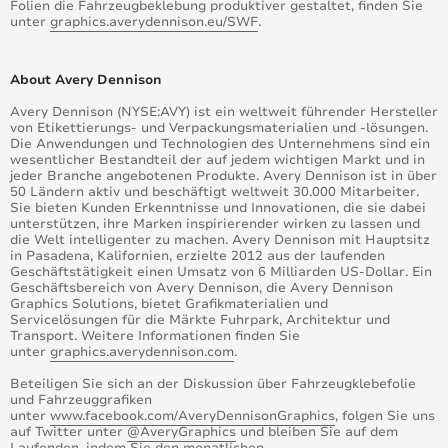
Folien die Fahrzeugbeklebung produktiver gestaltet, finden Sie
unter
graphics.averydennison.eu/SWF
.
About Avery Dennison
Avery Dennison (NYSE:AVY) ist ein weltweit führender Hersteller
von Etikettierungs- und Verpackungsmaterialien und -lösungen.
Die Anwendungen und Technologien des Unternehmens sind ein
wesentlicher Bestandteil der auf jedem wichtigen Markt und in
jeder Branche angebotenen Produkte. Avery Dennison ist in über
50 Ländern aktiv und beschäftigt weltweit 30.000 Mitarbeiter.
Sie bieten Kunden Erkenntnisse und Innovationen, die sie dabei
unterstützen, ihre Marken inspirierender wirken zu lassen und
die Welt intelligenter zu machen. Avery Dennison mit Hauptsitz
in Pasadena, Kalifornien, erzielte 2012 aus der laufenden
Geschäftstätigkeit einen Umsatz von 6 Milliarden US-Dollar. Ein
Geschäftsbereich von Avery Dennison, die Avery Dennison
Graphics Solutions, bietet Grafikmaterialien und
Servicelösungen für die Märkte Fuhrpark, Architektur und
Transport. Weitere Informationen finden Sie
unter
graphics.averydennison.com
.
Beteiligen Sie sich an der Diskussion über Fahrzeugklebefolie
und Fahrzeuggrafiken
unter
www.facebook.com/AveryDennisonGraphics
, folgen Sie uns
auf Twitter unter
@AveryGraphics
und bleiben Sie auf dem