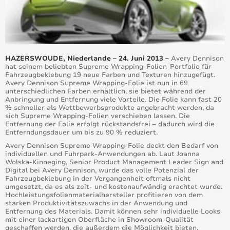
HAZERSWOUDE, Niederlande –
24. Juni 2013 –
Avery Dennison
hat seinem beliebten Supreme Wrapping-Folien-Portfolio für
Fahrzeugbeklebung 19 neue Farben und Texturen hinzugefügt.
Avery Dennison Supreme Wrapping-Folie ist nun in 69
unterschiedlichen Farben erhältlich, sie bietet während der
Anbringung und Entfernung viele Vorteile. Die Folie kann fast 20
% schneller als Wettbewerbsprodukte angebracht werden, da
sich Supreme Wrapping-Folien verschieben lassen. Die
Entfernung der Folie erfolgt rückstandsfrei – dadurch wird die
Entferndungsdauer um bis zu 90 % reduziert.
Avery Dennison Supreme Wrapping-Folie deckt den Bedarf von
individuellen und Fuhrpark-Anwendungen ab. Laut Joanna
Wolska-Kinneging, Senior Product Management Leader Sign and
Digital bei Avery Dennison, wurde das volle Potenzial der
Fahrzeugbeklebung in der Vergangenheit oftmals nicht
umgesetzt, da es als zeit- und kostenaufwändig erachtet wurde.
Hochleistungsfolienmaterialhersteller profitieren von dem
starken Produktivitätszuwachs in der Anwendung und
Entfernung des Materials. Damit können sehr individuelle Looks
mit einer lackartigen Oberfläche in Showroom-Qualität
geschaffen werden, die außerdem die Möglichkeit bieten,