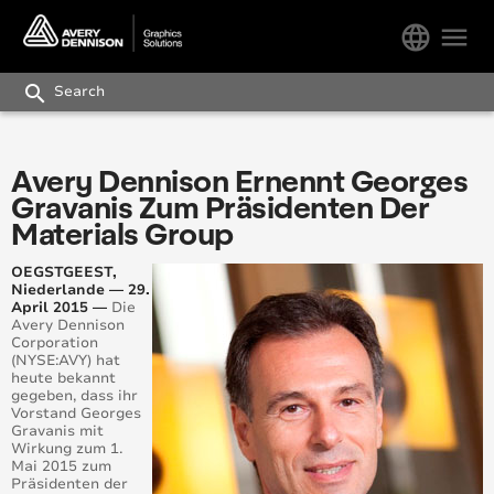
language
menu
search
Avery Dennison Ernennt Georges
Gravanis Zum Präsidenten Der
Materials Group
OEGSTGEEST,
Niederlande —
29.
April 2015 —
Die
Avery Dennison
Corporation
(NYSE:AVY) hat
heute bekannt
gegeben, dass ihr
Vorstand Georges
Gravanis mit
Wirkung zum 1.
Mai 2015 zum
Präsidenten der