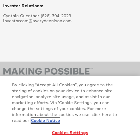
Investor Relations:
Cynthia Guenther (626) 304-2029
investorcom@averydennison.com
By clicking “Accept All Cookies”, you agree to the
storing of cookies on your device to enhance site
navigation, analyze site usage, and assist in our
marketing efforts. Via 'Cookie Settings' you can
change the settings of your cookies. For more
information about the cookies we use, click here to
AveryDennison.com
Über uns
read our
Cookie Notice
Rechtliche und
Cookie-Richtlinie
Datenschutzhinweise
Haftungsausschluss
Cookies Settings