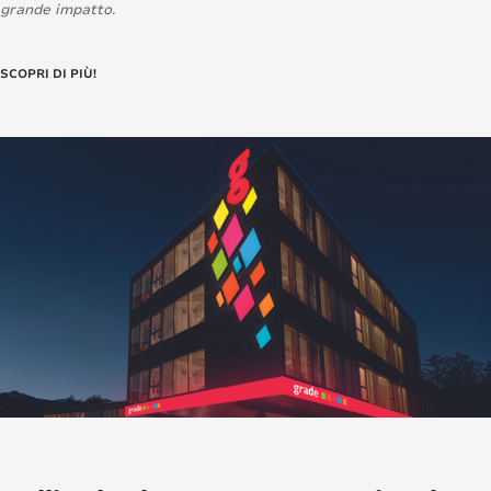
grande impatto
.
SCOPRI DI PIÙ!
Loading...