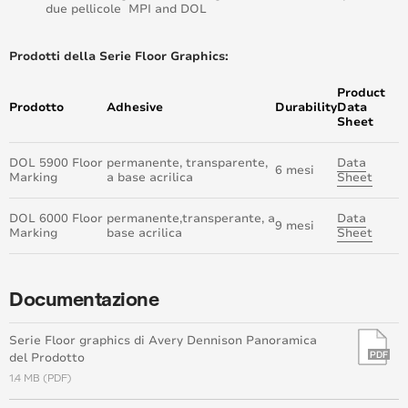
due pellicole MPI and DOL
Prodotti della Serie Floor Graphics:
Product
Prodotto
Adhesive
Durability
Data
Sheet
DOL 5900 Floor
permanente, transparente,
Data
6 mesi
Marking
a base acrilica
Sheet
DOL 6000 Floor
permanente,transperante, a
Data
9 mesi
Marking
base acrilica
Sheet
Documentazione
Serie Floor graphics di Avery Dennison Panoramica
del Prodotto
1.4 MB (PDF)