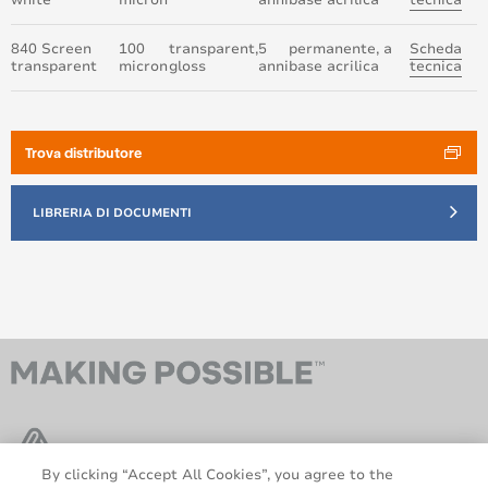
white
micron
anni
base acrilica
tecnica
840 Screen
100
transparent,
5
permanente, a
Scheda
transparent
micron
gloss
anni
base acrilica
tecnica
Trova distributore
LIBRERIA DI DOCUMENTI
By clicking “Accept All Cookies”, you agree to the