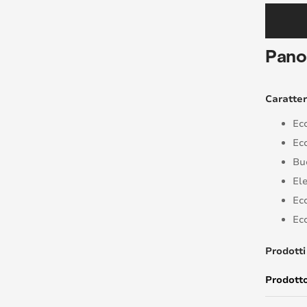
Pano
Caratter
Ecc
Ec
Bu
El
Ec
Ecc
Prodotti 
Prodott