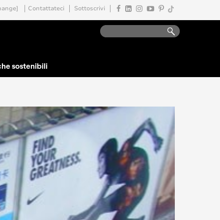
hange]
Contattateci
Sottoscrivi
che sostenibili