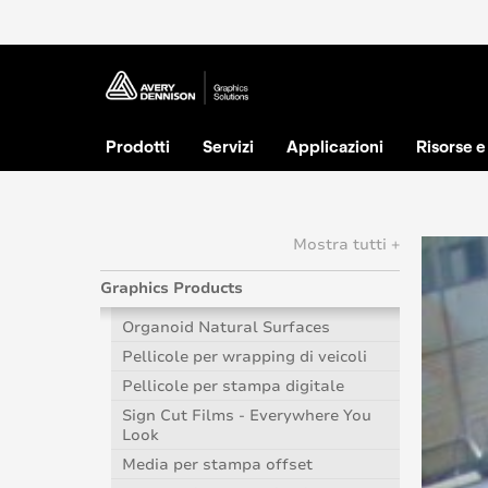
Prodotti
Servizi
Applicazioni
Risorse 
Mostra tutti +
Graphics Products
Organoid Natural Surfaces
Pellicole per wrapping di veicoli
Pellicole per stampa digitale
Sign Cut Films - Everywhere You
Look
Media per stampa offset