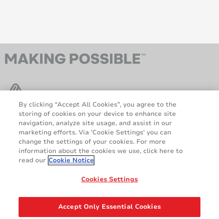
By clicking “Accept All Cookies”, you agree to the
storing of cookies on your device to enhance site
navigation, analyze site usage, and assist in our
AveryDennison.com
Sitemap
marketing efforts. Via 'Cookie Settings' you can
Chi siamo
Informative legali e sulla
change the settings of your cookies. For more
information about the cookies we use, click here to
privacy
read our
Cookie Notice
Politica relativa ai Cookie
Clausola di esclusione di
responsabilità
Cookies Settings
Dichiarazione GDPR
Accept Only Essential Cookies
Share