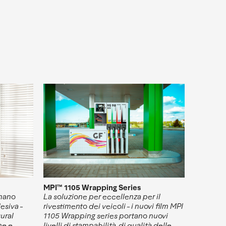
MPI™ 1105 Wrapping Series
 mano
La soluzione per eccellenza per il
esiva -
rivestimento dei veicoli - i nuovi film MPI
ural
1105 Wrapping series portano nuovi
he e
livelli di stampabilità, di qualità delle