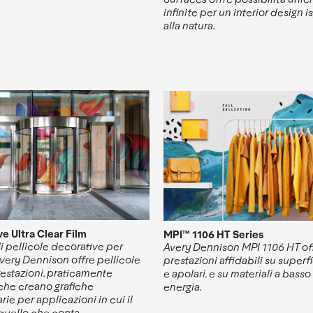
infinite per un interior design i
alla natura.
e Ultra Clear Film
MPI™ 1106 HT Series
di pellicole decorative per
Avery Dennison MPI 1106 HT of
Avery Dennison offre pellicole
prestazioni affidabili su superf
restazioni, praticamente
e apolari, e su materiali a basso 
, che creano grafiche
energia.
rie per applicazioni in cui il
quello che conta.