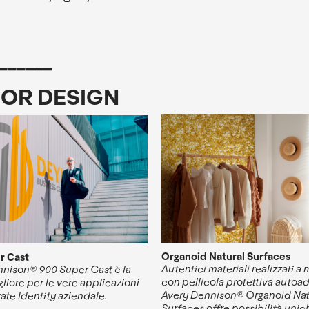
______
IOR DESIGN
Organoid Natural Surfaces
r Cast
Autentici materiali realizzati a
nnison® 900 Super Cast
è la
con pellicola protettiva autoad
gliore per le vere applicazioni
Avery Dennison® Organoid Nat
ate Identity aziendale.
Surfaces offre possibilità unic