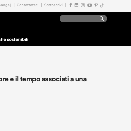
hange]
Contattateci
Sottoscrivi
che sostenibili
ore e il tempo associati a una