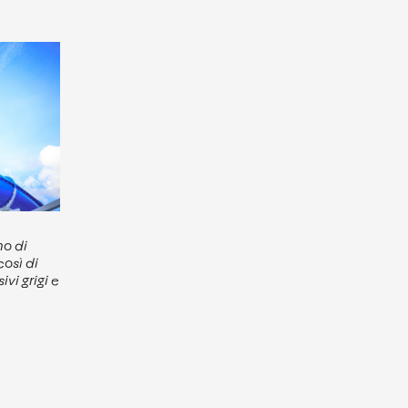
no di
così di
vi grigi e