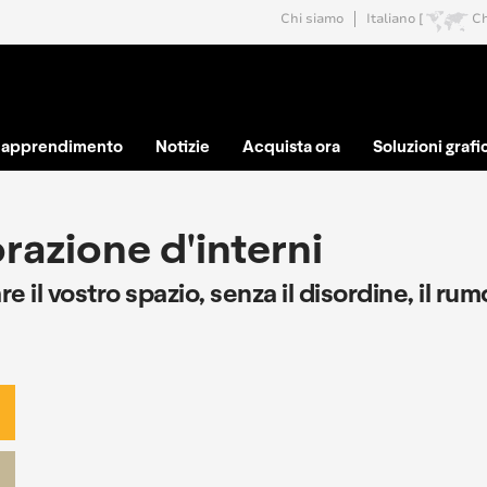
Chi siamo
Italiano [
C
e apprendimento
Notizie
Acquista ora
Soluzioni grafi
azione d'interni
e il vostro spazio, senza il disordine, il rum