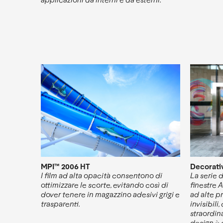
MPI™ 2006 HT
Decorativ
I film ad alta opacità consentono di
La serie 
ottimizzare le scorte, evitando così di
finestre 
dover tenere in magazzino adesivi grigi e
ad alte p
trasparenti.
invisibili
straordina
design è 