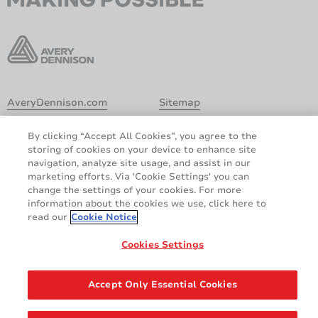
AveryDennison.com
Sitemap
Chi siamo
Informative legali e sulla
By clicking “Accept All Cookies”, you agree to the
privacy
storing of cookies on your device to enhance site
Politica relativa ai Cookie
Clausola di esclusione di
navigation, analyze site usage, and assist in our
responsabilità
marketing efforts. Via 'Cookie Settings' you can
change the settings of your cookies. For more
Dichiarazione GDPR
information about the cookies we use, click here to
read our
Cookie Notice
Share
Cookies Settings
© 2026 Avery Dennison Corporation. Tutti i diritti riservati.
Accept Only Essential Cookies