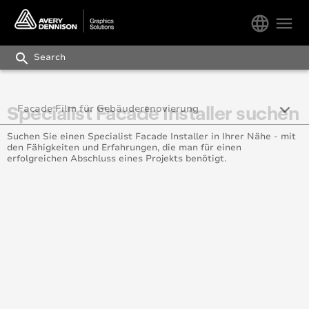
language
menu
search
keyboard_arrow_down
Specialist Facade Installer suchen
Facade Film für Gebäuderenovierung
Suchen Sie einen Specialist Facade Installer in Ihrer Nähe - mit
Wie verwendet man Facade Film?
den Fähigkeiten und Erfahrungen, die man für einen
erfolgreichen Abschluss eines Projekts benötigt.
Vorteile von Facade Film
Videos und Fallstudien
Schulungsmodule - Facade Film
Specialist Facade Installer suchen