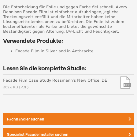
Die Entscheidung für Folie und gegen Farbe fiel schnell. Avery
Dennison Facade Film ist einfacher aufzubringen, jegliche
Trocknungszeit entfällt und die Mitarbeiter haben keine
Lösungsmittelemissionen zu befürchten. Die Folie ist zudem
kosteneffizienter als Farbe und bietet die gewünschte
Beständigkeit gegen Alterung, UV-Licht und Feuchtigkeit.
Verwendete Produkte:
Facade Film in Silver and in Anthracite
Lesen Sie die komplette Studie:
Facade Film Case Study Rossmann's New Office_DE
302.6 KB (PDF)
keyboard_arrow_right
Fachhändler suchen
keyboard_arrow_right
Specialist Facade Installer suchen