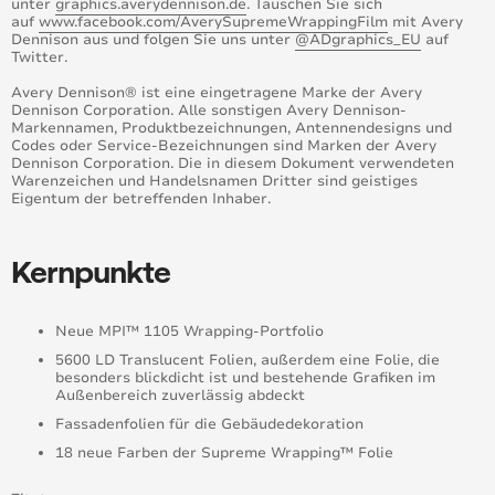
unter
graphics.averydennison.de
. Tauschen Sie sich
Avery Dennison® bringt neue Colorflow™ Farben für
auf
www.facebook.com/AverySupremeWrappingFilm
mit Avery
fahrzeugfolierung heraus
Dennison aus und folgen Sie uns unter
@ADgraphics_EU
auf
Twitter.
Nick Caminiti bei der Avery Dennison „Wrap Like a
King“ Challenge zum king of the wrap world 2016
Avery Dennison® ist eine eingetragene Marke der Avery
gekürt
Dennison Corporation. Alle sonstigen Avery Dennison-
Markennamen, Produktbezeichnungen, Antennendesigns und
Codes oder Service-Bezeichnungen sind Marken der Avery
Neue Benchmarkstudie belegt: Avery Dennison hat
Dennison Corporation. Die in diesem Dokument verwendeten
beim fahrzeug-wrapping die nase vorn
Warenzeichen und Handelsnamen Dritter sind geistiges
Eigentum der betreffenden Inhaber.
Avery Dennison übernimmt Hanita Coatings
Kernpunkte
Avery Dennison schließt die übernahme von Hanita
Coatings ab
Neue MPI™ 1105 Wrapping-Portfolio
Farbnachstellungsservice jetzt mit kürzeren
5600 LD Translucent Folien, außerdem eine Folie, die
Lieferzeiten und geringeren Mindestbestellmengen
besonders blickdicht ist und bestehende Grafiken im
Außenbereich zuverlässig abdeckt
‘Transforming For You’ – Avery Dennison präsentiert
Fassadenfolien für die Gebäudedekoration
auf der FESPA 2017 fünf neue Produktinnovationen
für Fahrzeuge und Gebäude
18 neue Farben der Supreme Wrapping™ Folie