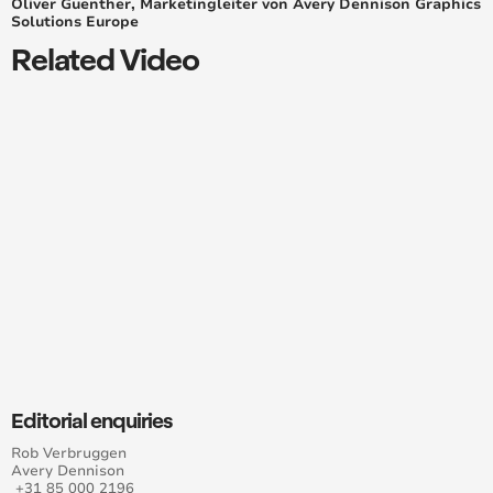
Oliver Guenther, Marketingleiter von Avery Dennison Graphics
Solutions Europe
Lösungen Für Ultimative Fahrzeug-Sichtbarkeit Von
Avery Dennison Premier Auf Der FESPA 2018
Related Video
„Wrap Like a King“ Challenge Offen Für
Einreichungen Von Fahrzeugverklebungen
Avery Dennison präsentiert die digitalfolie „one
solution 4 all“
Metrowrapz gewinnt den 2018 “King of the Wrap
World” preis im “Wrap Like a King™” wettbewerb von
Avery Dennison
Sechs neue Farben für das Supreme Wrapping Film
Portfolio im Herbst 2018
Avery Dennison und Mactac auf der FESPA 2019
Editorial enquiries
Avery Dennison DOL 1400 Z - Neues Premium-
Fahrzeugfolierungslaminat 220 % Reißdehnung
Rob Verbruggen
Avery Dennison
+31 85 000 2196