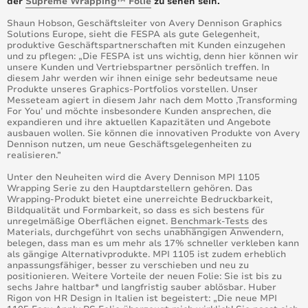
der
Supreme Wrapping™ Folie
zu sehen sein.
Neue, preisgünstige und matte Folien für den
Shaun Hobson, Geschäftsleiter von Avery Dennison Graphics
Digitaldruck – plus Supertack-Kleber
Solutions Europe, sieht die FESPA als gute Gelegenheit,
produktive Geschäftspartnerschaften mit Kunden einzugehen
und zu pflegen: „Die FESPA ist uns wichtig, denn hier können wir
Avery Dennison bei der Fespa 2015 mit aktuellen
unsere Kunden und Vertriebspartner persönlich treffen. In
Farben und REACH-konformem
diesem Jahr werden wir ihnen einige sehr bedeutsame neue
Schilderfolienportfolio
Produkte unseres Graphics-Portfolios vorstellen. Unser
Messeteam agiert in diesem Jahr nach dem Motto ‚Transforming
Funkelnde Neuheiten bei den Supreme Wrapping-
For You’ und möchte insbesondere Kunden ansprechen, die
Folien: 4 neue Farben
expandieren und ihre aktuellen Kapazitäten und Angebote
ausbauen wollen. Sie können die innovativen Produkte von Avery
Dennison nutzen, um neue Geschäftsgelegenheiten zu
Avery Dennison Ernennt Georges Gravanis Zum
realisieren.”
Präsidenten Der Materials Group
Unter den Neuheiten wird die Avery Dennison MPI 1105
Wrapping Serie zu den Hauptdarstellern gehören. Das
Avery Dennison Unterstützt Team LottoNL-Jumbo
Wrapping-Produkt bietet eine unerreichte Bedruckbarkeit,
Radsport-Team In Der Saison 2015/ 2016 Als Sponsor
Bildqualität und Formbarkeit, so dass es sich bestens für
unregelmäßige Oberflächen eignet.
Benchmark-Tests
des
Materials, durchgeführt von sechs unabhängigen Anwendern,
Avery Dennison bei der FESPA 2015 mit aktuellen
belegen, dass man es um mehr als 17% schneller verkleben kann
Farben und REACH-konformem
als gängige Alternativprodukte. MPI 1105 ist zudem erheblich
Schilderfolienportfolio
anpassungsfähiger, besser zu verschieben und neu zu
positionieren. Weitere Vorteile der neuen Folie: Sie ist bis zu
sechs Jahre haltbar* und langfristig sauber ablösbar. Huber
Avery Dennison präsentiert neue mobile Farbmuster-
Rigon von HR Design in Italien ist begeistert: „Die neue MPI
App auf der Fespa