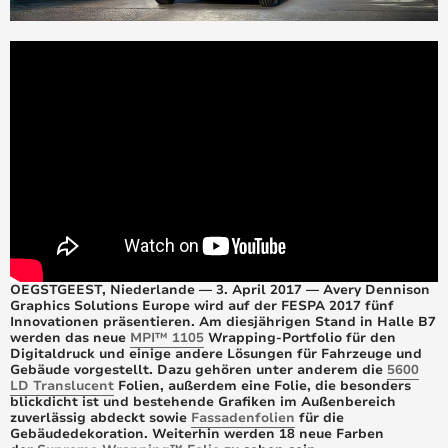
Avery Dennison announces three winners in the
Goforpro Contest 2013
Avery Dennison übertrifft die Konkurrenz in der
Benchmarkstudie zu Fahrzeugklebefolie
Neue Avery Dennison 777-Flachfolie verleiht
Schildern einen Preis-/Leistungsschub – mit 100
Farben
Neue Avery Dennison MPI™ 1959 Latex-Flachfolien:
Hervorragende Druckleistung bei HP-Druckern
Avery Dennison Supreme Wrapping-Folie – schnelle
und leichte Fahrzeugbeklebung in 19 neuen Farben
OEGSTGEEST, Niederlande — 3. April 2017 — Avery Dennison
Graphics Solutions Europe wird auf der FESPA 2017 fünf
Innovationen präsentieren. Am diesjährigen Stand in Halle B7
Neue Avery Dennison TrueImpact™-Folien bieten
werden das neue
MPI™ 1105
Wrapping-Portfolio für den
eine nachhaltige Alternative zur PVC-
Digitaldruck und einige andere Lösungen für Fahrzeuge und
Grafikdruckfolie
Gebäude vorgestellt. Dazu gehören unter anderem die
5600
LD Translucent
Folien, außerdem eine Folie, die besonders
blickdicht ist und bestehende Grafiken im Außenbereich
AVERY DENNISON BEI DER FESPA: die Zukunft der
zuverlässig abdeckt sowie
Fassadenfolien
für die
Grafiklösungen entdecken
Gebäudedekoration. Weiterhin werden 18 neue Farben