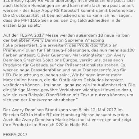
1105 Easy Apply RS Folie überzeugt mich wirklich! Sie passt sich
auch tiefsten Rundungen an und kann mehrfach neu positioniert
Vermeiden Sie Lackschäden mit 7500er-Schutzfolien
werden - der Easy Apply RS Klebstoff kommt damit bestens klar.
von Avery Dennison
Die Druckqualität ist beeindruckend und so kann ich nur sagen,
dass die MPI 1105 Serie bei den Digitaldruckmedien in der
ersten Liga spielt.”
Erstklassige Bedruckbarkeit der neuen MPI 1104
Cast Series
Auf der
FESPA 2017
Messe werden außerdem 18 neue Farben
der beliebten Avery Dennison
Supreme Wrapping
Folie
präsentiert. Sie erweitern das Produktportfolio an
Jetzt neu – Avery Dennison® Supreme Wrap™ Care
Premium-Folien für Fahrzeug-Folierungen, das nun mehr als 100
Reiniger, Power-Reiniger und Pflegemittel zur
Farben umfasst. Oliver Guenther, Marketingleiter von Avery
Versiegelung
Dennison Graphics Solutions Europe, verrät uns, dass auch
Produkte für Gebäude auf der Präsentationsliste stehen. Es
werden neue Fassadenfolien und neue Transparentfolien für
Avery Dennison® verleiht dem Supreme Wapping™-
LED-Beleuchtung zu sehen sein: „Wir bringen immer mehr
Folienportfolie glanz und funkeln
Materialien heraus, die die Optik eines Gebäudes komplett
verändern können - im Innen- genauso wie im Außenbereich. Die
diesjährige Messe gewährt Verklebern wichtige Hinweise dazu,
Kevin Kempf ist der Wrap King-Weltmeister 2015
wie sie zum Beispiel Oberflächen mit Textur nutzen können, um
sich von der Konkurrenz abzuheben.”
Laut Anwender können die gegossenen MPI 1104
Folien bis zu 10 % schneller verklebt werden
Der Avery Dennison Stand kann vom 8. bis 12. Mai 2017 im
Bereich C40 in Halle B7 der Hamburg Messe besucht werden.
Auch die Avery Dennison Marke Mactac ist vertreten und zeigt
Avery Dennison bei der FESPA Digital 2016: Neue
ihre Produkte im Bereich D20 in Halle B4.
digitale cast Folie, bedruckbare Wandfolie und
praktische Wrapping-Produkte
FESPA 2017