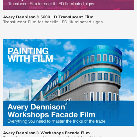
Wie beschafft man Materialien, die einen geringen
ökologischen Fußabdruck aufweisen?
Avery Dennison® 5600 LD Translucent Film
Translucent Film for backlit LED illuminated signs
Wie verringern wir unseren Fußabdruck im
Transportwesen?
Avery Dennison and Mactac further expand their
product portfolios for FESPA 2022
Innovationen von Avery Dennison auf der FESPA 2022
- Leistung und Nachhaltigkeit auf ganz neuem
Niveau
Nachhaltige Design - Dekorieren mit Rosenblättern
im Herzen Irlands - Organoid Natural Surfaces
Parasport zum Mainstream machen: Sponsoring des
Teams BRIT
Danke sagen durch das Pflanzen von über 200
Bäumen
Avery Dennison® Workshops Facade Film