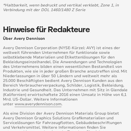
*Haltbarkeit, wenn bedruckt und vertikal verklebt, Zone 1, in
Avery Dennison® ernennt Hassan Rmaile zum Global
Verbindung mit der DOL 1460/1480 Z Serie
Vice President für F&E
Avery Dennison® führt neues sortiment mit Digitalen
Hinweise für Redakteure
Wandfolien mit drei neuen Strukturen ein
Über Avery Dennison
Avery Dennison® erweitert Conform Chrome™
Avery Dennison Corporation (NYSE-Kürzel: AVY) ist eines der
Portfolio um transparente farbige Laminate
weltweit führenden Unternehmen für funktionale sowie
selbstklebende Materialien und Etikettenlösungen für den
Avery Dennison übernimmt Mactac Europe
Bekleidungseinzelhandel. Die Anwendungen und Technologien
des Unternehmens bilden einen wesentlichen Bestandteil von
Produkten, wie sie in jeder großen Branche anzutreffen sind. Mit
Avery Dennison® „Wrap Like a King”-Challenge 2016
Niederlassungen in über 50 Ländern und weltweit mehr als
Teilnahme jetzt in 44 Ländern möglich
25.000 Beschäftigten bedient Avery Dennison Kunden aus den
Bereich Verbraucherverpackung, Schilder, Logistik, Bekleidung,
Industrie und Gesundheit. Das Unternehmen mit Sitz in Glendale
Avery Dennison® „Wrap Like a King”-Challenge 2016
(Kalifornien) erwirtschaftete 2016 einen Umsatz in Höhe von 6,1
Teilnahme jetzt in 44 Ländern möglich
Mrd. US-Dollar. Weitere Informationen
unter
www.averydennison.com
.
Avery Dennison schließt Übernahme des
Als eine Division der Avery Dennison Materials Group bietet
europäischen Mactac-Geschäftszweigs von Platinum
Avery Dennison Graphics Solutions Grafikmaterialien und
Equity ab
Servicelösungen für Fahrzeugflotten, Gebäudebeschriftungen
und Verkehrsmittel. Weitere Informationen finden Sie