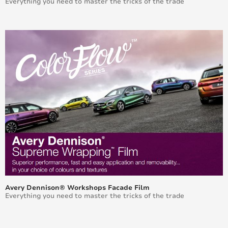
Everything you need to master the tricks of the trade
Ein lösemittelfreier Klebstoff der nächsten
Generation, der die Umwelt weniger belastet: iA
Tech™
Steve Flannery löst Hassan H. Rmaile ab, der zum
President Materials Group ernannt wurde.
Mehr Transparenz in Graphics mit neuem Carbon
Footprint Tool
Nachhaltige Drucktrends - ein aufschlussreiches
Interview mit Noelle Peutat von HP
Gemeinsam können wir etwas verändern - Graphics
Solutions EMENA Nachhaltigkeitsbericht 2023
Unterstützung von Het BehouT: eine niederländische
Stiftung, die Kreislaufwirtschaft fördert
Avery Dennison® Workshops Facade Film
Everything you need to master the tricks of the trade
Nachhaltigkeit in der Grafischen Industrie - ein
Gespräch mit The Graphical Tree