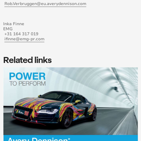
Erweitertes Automotive Aftermarket-Portfolio von
Rob.Verbruggen@​eu.averydennison.com
Avery Dennison – NEUE FOLIERUNGSFARBEN,
LACKSCHUTZ- UND FAHRZEUGFENSTERFOLIEN
Inka Finne
“WRAP LIKE A KING” 2019
EMG
+31 164 317 019
ifinne@​emg-pr.com
Metrowrapz holt beim “Wrap Like a King Wettbewerb
2019 von Avery Dennison zum zweiten mal in folge
den “King of the Wrap World” titel
Related links
NICOLAS PROST NIMMT IN DIESER SAISON AN DER
„ANDROS E-TROPHY“ TEIL
Avery Dennison Ernennt Hassan H. Rmaile zum
Vizepräsidenten und Geschäftsführer des bereichs
Label & Graphic Materials für die regionen Europa,
Mittlerer Osten und Nordafrika
Avery Dennison enters strategic partnership with
Lampe Textiles
Gebäude-Sonnenschutzfolien sind ein Durchbruch für
Nachhaltigkeit und Komfort.