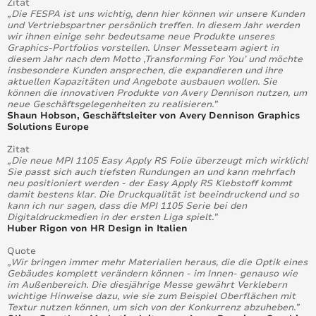
Avery Dennison® stellt auf der FESPA 2017 18 neue
Zitat
Supreme Wrapping™ Folien vor
„Die FESPA ist uns wichtig, denn hier können wir unsere Kunden
und Vertriebspartner persönlich treffen. In diesem Jahr werden
wir ihnen einige sehr bedeutsame neue Produkte unseres
Subscribe here for our GraphicsNews Newsletter!
Graphics-Portfolios vorstellen. Unser Messeteam agiert in
diesem Jahr nach dem Motto ‚Transforming For You’ und möchte
insbesondere Kunden ansprechen, die expandieren und ihre
Wrap Like a King
aktuellen Kapazitäten und Angebote ausbauen wollen. Sie
können die innovativen Produkte von Avery Dennison nutzen, um
neue Geschäftsgelegenheiten zu realisieren.”
Avery Dennison nimmt Kapitalinvestition vor: In
Shaun Hobson, Geschäftsleiter von Avery Dennison Graphics
Gauzy, den Entwickler von Flüssigkristall-
Solutions Europe
Spezialfolien
Zitat
„Die neue MPI 1105 Easy Apply RS Folie überzeugt mich wirklich!
Avery Dennison gibt die internationalen Gewinner
Sie passt sich auch tiefsten Rundungen an und kann mehrfach
des Wrap Like a King- Wettbewerbs Bekannt
neu positioniert werden - der Easy Apply RS Klebstoff kommt
damit bestens klar. Die Druckqualität ist beeindruckend und so
Avery Dennison Introduces New Solutions For
kann ich nur sagen, dass die MPI 1105 Serie bei den
Vehicle Customization & Protection
Digitaldruckmedien in der ersten Liga spielt.”
Huber Rigon von HR Design in Italien
Avery Dennison Bringt Neues Sortiment
Quote
Architektonischer Fensterfolien Heraus
„Wir bringen immer mehr Materialien heraus, die die Optik eines
Gebäudes komplett verändern können - im Innen- genauso wie
im Außenbereich. Die diesjährige Messe gewährt Verklebern
7 Neue Farben Für Autobeklebung, Von Avery
wichtige Hinweise dazu, wie sie zum Beispiel Oberflächen mit
Dennison Enthüllt Auf Der FESPA 2018
Textur nutzen können, um sich von der Konkurrenz abzuheben.”